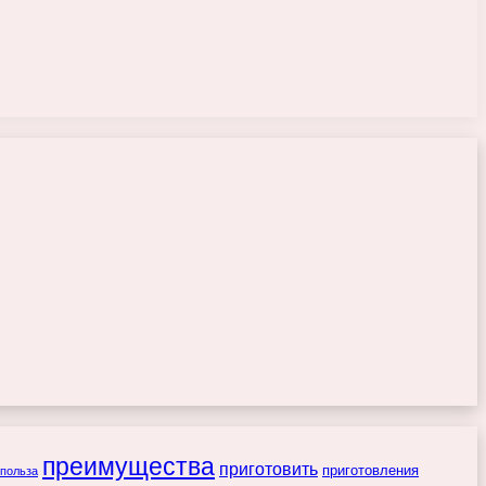
преимущества
приготовить
приготовления
польза