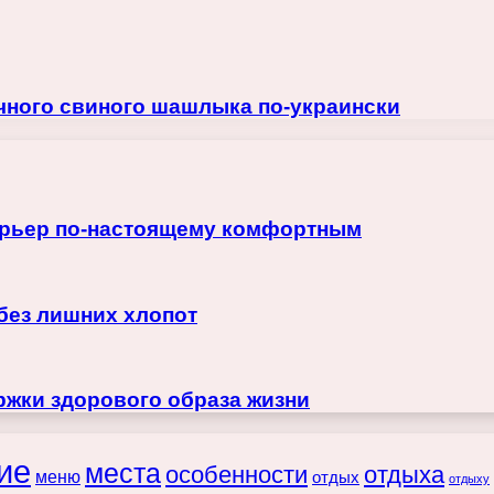
чного свиного шашлыка по-украински
терьер по-настоящему комфортным
 без лишних хлопот
жки здорового образа жизни
ие
места
особенности
отдыха
меню
отдых
отдыху