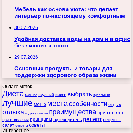
Мебель как основа уюта: что делает
интерьер по-настоящему комфортным
30.07.2026
Удобная доставка воды на дом и в офис
без лишних хлопот
29.07.2026
Основные продукты и товары для
поддержки здорового образа жизни
Облако меток
Диета
выбрать
вкусный
выбор
вкусное
идеальный
лучшие
места
особенности
меню
отдых
преимущества
отдыха
приготовить
отдыху
польза
рецепт
принципы
путеводитель
рецепты
приготовления
советы
салат
секреты
Интересное