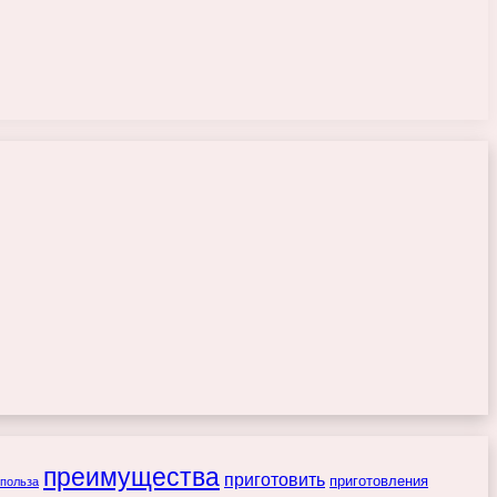
преимущества
приготовить
приготовления
польза