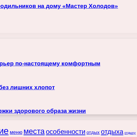
лодильников на дому «Мастер Холодов»
терьер по-настоящему комфортным
 без лишних хлопот
жки здорового образа жизни
ие
места
особенности
отдыха
меню
отдых
отдыху