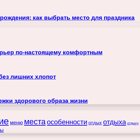
рождения: как выбрать место для праздника
терьер по-настоящему комфортным
 без лишних хлопот
жки здорового образа жизни
ие
места
особенности
отдыха
меню
отдых
отдыху
ты