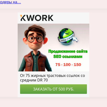
нкодеры на…