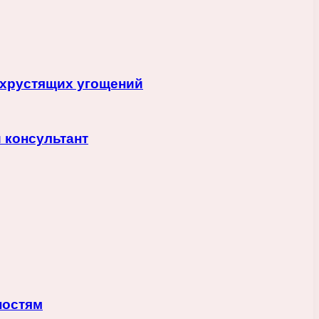
 хрустящих угощений
 консультант
ностям