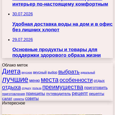
интерьер по-настоящему комфортным
30.07.2026
Удобная доставка воды на дом и в офис
без лишних хлопот
29.07.2026
Основные продукты и товары для
поддержки здорового образа жизни
Облако меток
Диета
выбрать
вкусный
выбор
вкусное
идеальный
лучшие
места
особенности
меню
отдых
преимущества
отдыха
приготовить
отдыху
польза
рецепт
принципы
путеводитель
рецепты
приготовления
советы
салат
секреты
Интересное