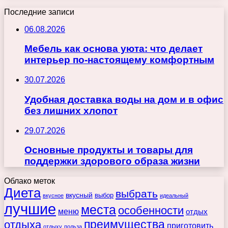
Последние записи
06.08.2026
Мебель как основа уюта: что делает
интерьер по-настоящему комфортным
30.07.2026
Удобная доставка воды на дом и в офис
без лишних хлопот
29.07.2026
Основные продукты и товары для
поддержки здорового образа жизни
Облако меток
Диета
выбрать
вкусный
выбор
вкусное
идеальный
лучшие
места
особенности
меню
отдых
преимущества
отдыха
приготовить
отдыху
польза