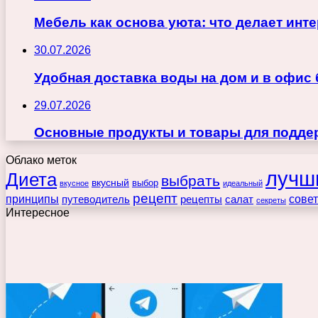
Мебель как основа уюта: что делает ин
30.07.2026
Удобная доставка воды на дом и в офис
29.07.2026
Основные продукты и товары для поддер
Облако меток
лучш
Диета
выбрать
вкусный
выбор
вкусное
идеальный
рецепт
принципы
путеводитель
рецепты
сове
салат
секреты
Интересное