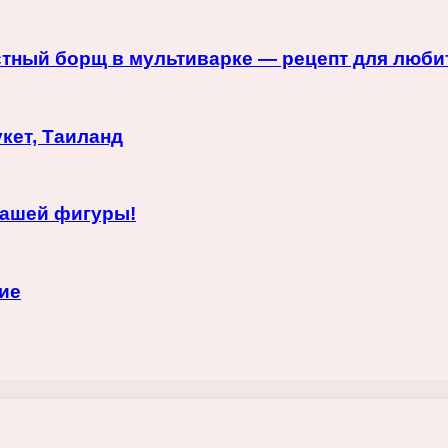
стный борщ в мультиварке — рецепт для люби
кет, Таиланд
Вашей фигуры!
ие