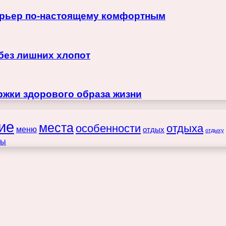
терьер по-настоящему комфортным
 без лишних хлопот
жки здорового образа жизни
ие
места
особенности
отдыха
меню
отдых
отдыху
ты