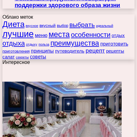
поддержки здорового образа жизни
Облако меток
Диета
выбрать
вкусный
выбор
вкусное
идеальный
лучшие
места
особенности
меню
отдых
преимущества
отдыха
приготовить
отдыху
польза
рецепт
принципы
путеводитель
рецепты
приготовления
советы
салат
секреты
Интересное