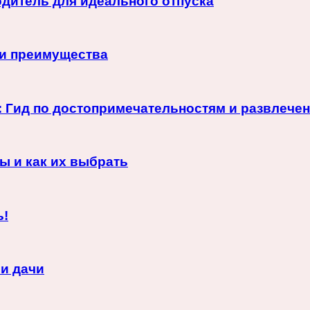
одитель для идеального отпуска
 и преимущества
я: Гид по достопримечательностям и развлече
ы и как их выбрать
ь!
ли дачи