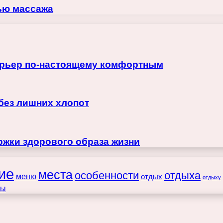
щью массажа
терьер по-настоящему комфортным
 без лишних хлопот
жки здорового образа жизни
ие
места
особенности
отдыха
меню
отдых
отдыху
ты