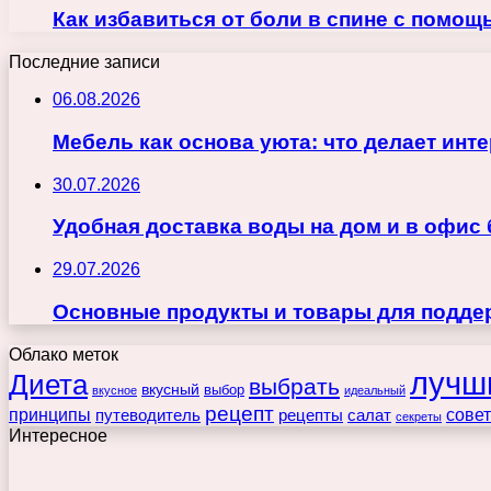
Как избавиться от боли в спине с помо
Последние записи
06.08.2026
Мебель как основа уюта: что делает ин
30.07.2026
Удобная доставка воды на дом и в офис
29.07.2026
Основные продукты и товары для поддер
Облако меток
лучш
Диета
выбрать
вкусный
выбор
вкусное
идеальный
рецепт
принципы
путеводитель
рецепты
сове
салат
секреты
Интересное