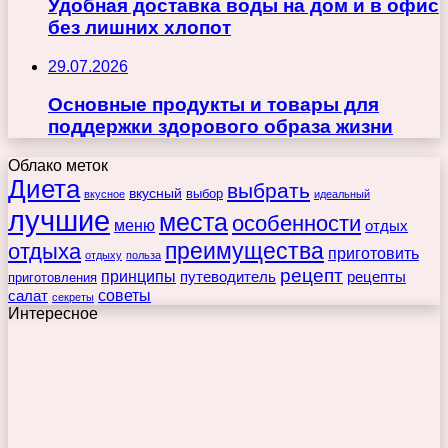
Удобная доставка воды на дом и в офис
без лишних хлопот
29.07.2026
Основные продукты и товары для
поддержки здорового образа жизни
Облако меток
Диета
выбрать
вкусный
выбор
вкусное
идеальный
лучшие
места
особенности
меню
отдых
преимущества
отдыха
приготовить
отдыху
польза
рецепт
принципы
путеводитель
рецепты
приготовления
советы
салат
секреты
Интересное