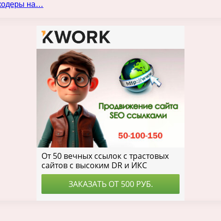
нкодеры на…