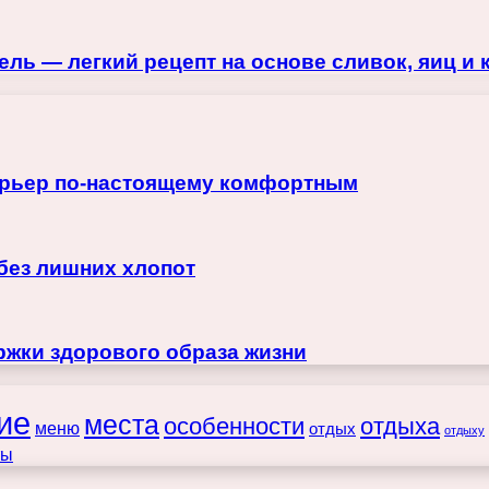
ль — легкий рецепт на основе сливок, яиц и
терьер по-настоящему комфортным
 без лишних хлопот
жки здорового образа жизни
ие
места
особенности
отдыха
меню
отдых
отдыху
ты