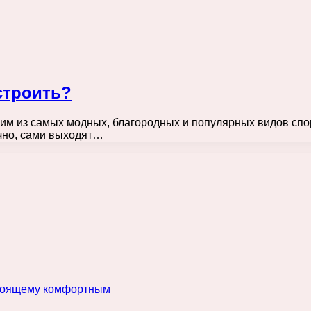
строить?
ним из самых модных, благородных и популярных видов спо
ечно, сами выходят…
астоящему комфортным