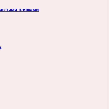
чистыми пляжами
а