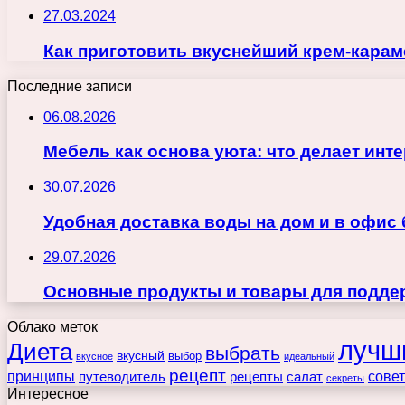
27.03.2024
Как приготовить вкуснейший крем-караме
Последние записи
06.08.2026
Мебель как основа уюта: что делает ин
30.07.2026
Удобная доставка воды на дом и в офис
29.07.2026
Основные продукты и товары для поддер
Облако меток
лучш
Диета
выбрать
вкусный
выбор
вкусное
идеальный
рецепт
принципы
путеводитель
рецепты
сове
салат
секреты
Интересное