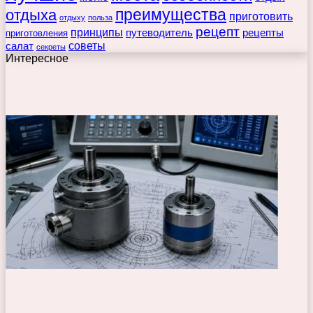
преимущества
отдыха
приготовить
отдыху
польза
рецепт
принципы
путеводитель
рецепты
приготовления
советы
салат
секреты
Интересное