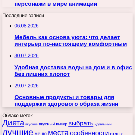
персонажи в мире анимации
Последние записи
06.08.2026
Мебель как основа уюта: что делает
интерьер по-настоящему комфортным
30.07.2026
Удобная доставка воды на дом и в офис
без лишних хлопот
29.07.2026
Основные продукты и товары для
поддержки здорового образа жизни
Облако меток
Диета
выбрать
вкусный
выбор
вкусное
идеальный
лучшие
места
особенности
меню
отдых