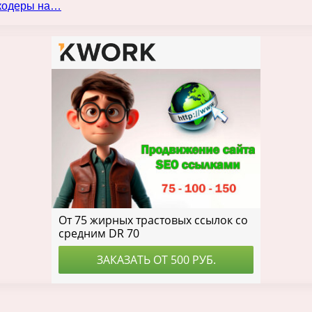
нкодеры на…