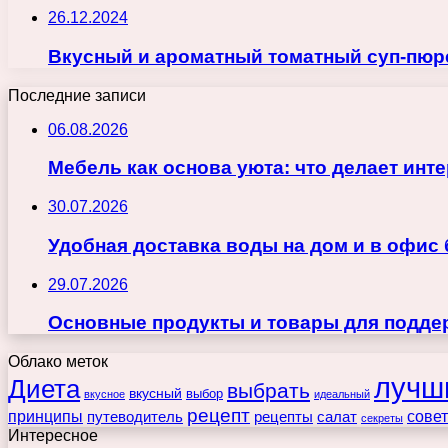
26.12.2024
Вкусный и ароматный томатный суп-пюр
Последние записи
06.08.2026
Мебель как основа уюта: что делает ин
30.07.2026
Удобная доставка воды на дом и в офис
29.07.2026
Основные продукты и товары для поддер
Облако меток
лучш
Диета
выбрать
вкусный
выбор
вкусное
идеальный
рецепт
принципы
путеводитель
рецепты
сове
салат
секреты
Интересное