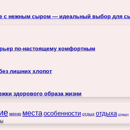
е с нежным сыром — идеальный выбор для сы
терьер по-настоящему комфортным
 без лишних хлопот
жки здорового образа жизни
ие
места
особенности
отдыха
меню
отдых
отдыху
ты