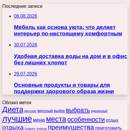
Последние записи
06.08.2026
Мебель как основа уюта: что делает
интерьер по-настоящему комфортным
30.07.2026
Удобная доставка воды на дом и в офис
без лишних хлопот
29.07.2026
Основные продукты и товары для
поддержки здорового образа жизни
Облако меток
Диета
выбрать
вкусный
выбор
вкусное
идеальный
лучшие
места
особенности
меню
отдых
преимущества
отдыха
приготовить
отдыху
польза