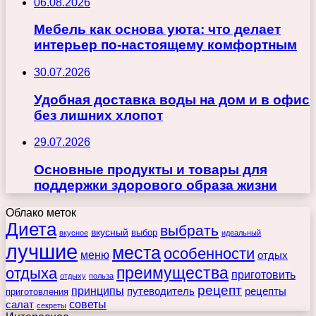
06.08.2026
Мебель как основа уюта: что делает
интерьер по-настоящему комфортным
30.07.2026
Удобная доставка воды на дом и в офис
без лишних хлопот
29.07.2026
Основные продукты и товары для
поддержки здорового образа жизни
Облако меток
Диета
выбрать
вкусный
выбор
вкусное
идеальный
лучшие
места
особенности
меню
отдых
преимущества
отдыха
приготовить
отдыху
польза
рецепт
принципы
путеводитель
рецепты
приготовления
советы
салат
секреты