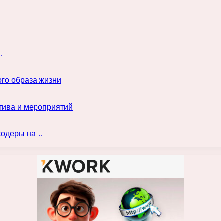
…
го образа жизни
тива и мероприятий
нкодеры на…