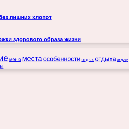
 без лишних хлопот
жки здорового образа жизни
ие
места
особенности
отдыха
меню
отдых
отдыху
ты