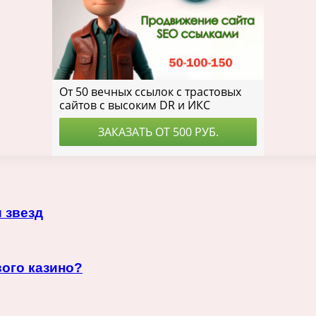
 звезд
ого казино?