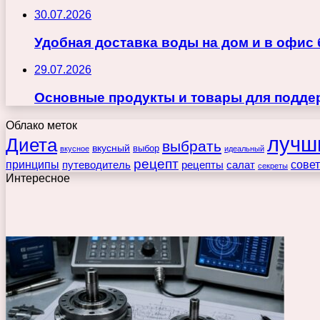
30.07.2026
Удобная доставка воды на дом и в офис
29.07.2026
Основные продукты и товары для поддер
Облако меток
лучш
Диета
выбрать
вкусный
выбор
вкусное
идеальный
рецепт
принципы
путеводитель
рецепты
сове
салат
секреты
Интересное