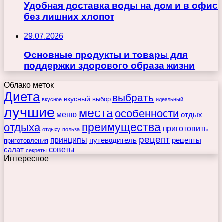
Удобная доставка воды на дом и в офис
без лишних хлопот
29.07.2026
Основные продукты и товары для
поддержки здорового образа жизни
Облако меток
Диета
выбрать
вкусный
выбор
вкусное
идеальный
лучшие
места
особенности
меню
отдых
преимущества
отдыха
приготовить
отдыху
польза
рецепт
принципы
путеводитель
рецепты
приготовления
советы
салат
секреты
Интересное