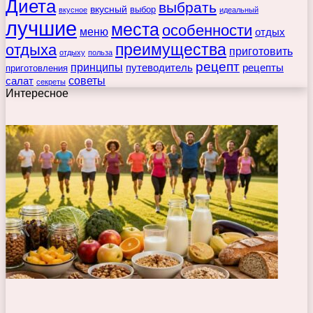
Диета
выбрать
вкусный
выбор
вкусное
идеальный
лучшие
места
особенности
меню
отдых
преимущества
отдыха
приготовить
отдыху
польза
рецепт
принципы
путеводитель
рецепты
приготовления
советы
салат
секреты
Интересное