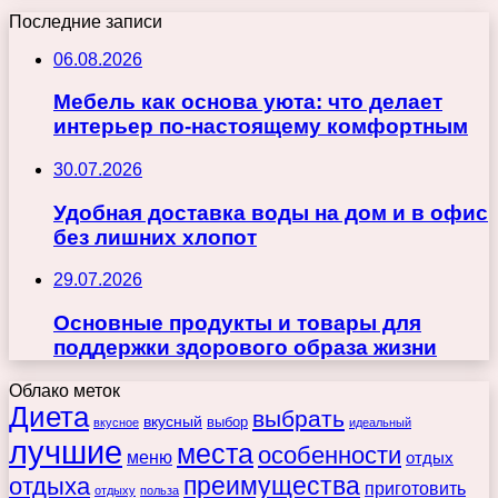
Последние записи
06.08.2026
Мебель как основа уюта: что делает
интерьер по-настоящему комфортным
30.07.2026
Удобная доставка воды на дом и в офис
без лишних хлопот
29.07.2026
Основные продукты и товары для
поддержки здорового образа жизни
Облако меток
Диета
выбрать
вкусный
выбор
вкусное
идеальный
лучшие
места
особенности
меню
отдых
преимущества
отдыха
приготовить
отдыху
польза