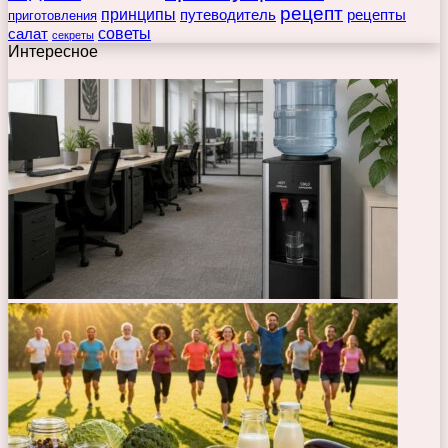
рецепт
принципы
путеводитель
рецепты
приготовления
советы
салат
секреты
Интересное