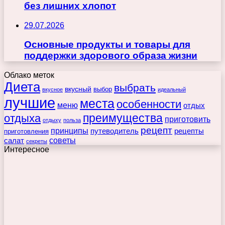
без лишних хлопот
29.07.2026
Основные продукты и товары для
поддержки здорового образа жизни
Облако меток
Диета
выбрать
вкусный
выбор
вкусное
идеальный
лучшие
места
особенности
меню
отдых
преимущества
отдыха
приготовить
отдыху
польза
рецепт
принципы
путеводитель
рецепты
приготовления
советы
салат
секреты
Интересное