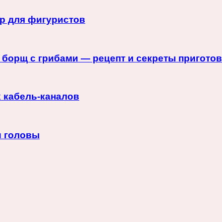
ёр для фигуристов
 борщ с грибами — рецепт и секреты пригото
 кабель-каналов
и головы