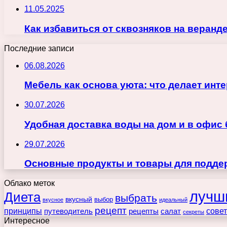
11.05.2025
Как избавиться от сквозняков на веранд
Последние записи
06.08.2026
Мебель как основа уюта: что делает ин
30.07.2026
Удобная доставка воды на дом и в офис
29.07.2026
Основные продукты и товары для поддер
Облако меток
лучш
Диета
выбрать
вкусный
выбор
вкусное
идеальный
рецепт
принципы
путеводитель
рецепты
сове
салат
секреты
Интересное