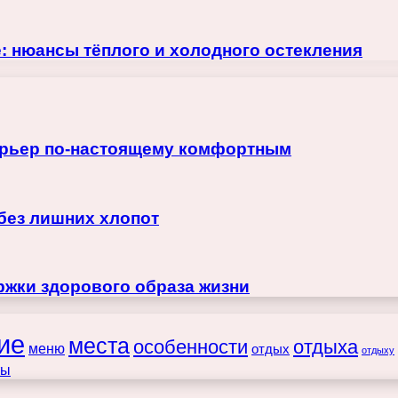
е: нюансы тёплого и холодного остекления
терьер по-настоящему комфортным
 без лишних хлопот
жки здорового образа жизни
ие
места
особенности
отдыха
меню
отдых
отдыху
ты