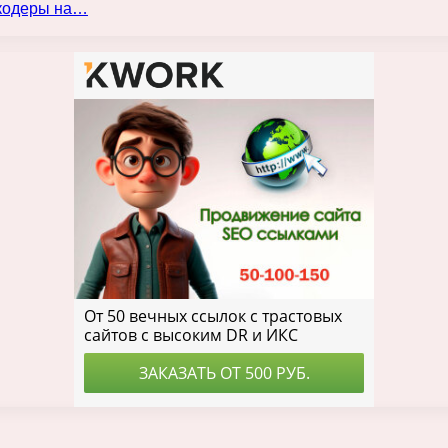
нкодеры на…