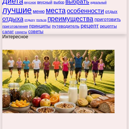
Диета
выбрать
вкусный
выбор
вкусное
идеальный
лучшие
места
особенности
меню
отдых
преимущества
отдыха
приготовить
отдыху
польза
рецепт
принципы
путеводитель
рецепты
приготовления
советы
салат
секреты
Интересное