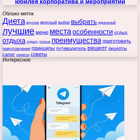
юбилея корпоратива и мероприятий
Облако меток
Диета
выбрать
вкусный
выбор
вкусное
идеальный
лучшие
места
особенности
меню
отдых
преимущества
отдыха
приготовить
отдыху
польза
рецепт
принципы
путеводитель
рецепты
приготовления
советы
салат
секреты
Интересное