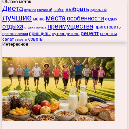
Облако меток
Диета
выбрать
вкусный
выбор
вкусное
идеальный
лучшие
места
особенности
меню
отдых
преимущества
отдыха
приготовить
отдыху
польза
рецепт
принципы
путеводитель
рецепты
приготовления
советы
салат
секреты
Интересное