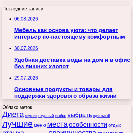
Последние записи
06.08.2026
Мебель как основа уюта: что делает
интерьер по-настоящему комфортным
30.07.2026
Удобная доставка воды на дом и в офис
без лишних хлопот
29.07.2026
Основные продукты и товары для
поддержки здорового образа жизни
Облако меток
Диета
выбрать
вкусный
выбор
вкусное
идеальный
лучшие
места
особенности
меню
отдых
преимущества
отдыха