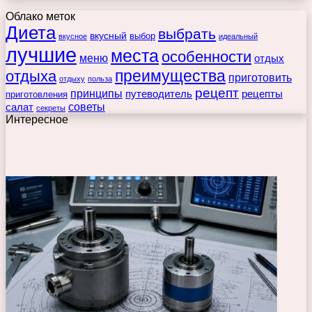
Облако меток
Диета
выбрать
вкусный
выбор
вкусное
идеальный
лучшие
места
особенности
меню
отдых
преимущества
отдыха
приготовить
отдыху
польза
рецепт
принципы
путеводитель
рецепты
приготовления
советы
салат
секреты
Интересное