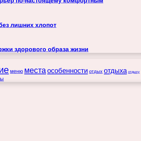
терьер по-настоящему комфортным
 без лишних хлопот
жки здорового образа жизни
ие
места
особенности
отдыха
меню
отдых
отдыху
ты