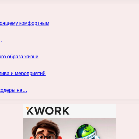
астоящему комфортным
…
го образа жизни
тива и мероприятий
нкодеры на…