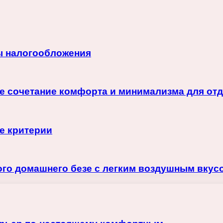
ы налогообложения
е сочетание комфорта и минимализма для от
е критерии
ого домашнего безе с легким воздушным вкус