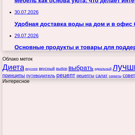
Мебель как основа уюта: что делает ин
30.07.2026
Удобная доставка воды на дом и в офис
29.07.2026
Основные продукты и товары для поддер
Облако меток
лучш
Диета
выбрать
вкусный
выбор
вкусное
идеальный
рецепт
принципы
путеводитель
рецепты
сове
салат
секреты
Интересное