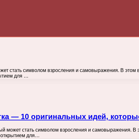
жет стать символом взросления и самовыражения. В этом в
ытием для …
ка — 10 оригинальных идей, которы
ый может стать символом взросления и самовыражения. В э
м открытием для…