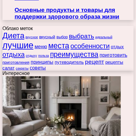
Основные продукты и товары для
поддержки здорового образа жизни
Облако меток
Диета
выбрать
вкусный
выбор
вкусное
идеальный
лучшие
места
особенности
меню
отдых
преимущества
отдыха
приготовить
отдыху
польза
рецепт
принципы
путеводитель
рецепты
приготовления
советы
салат
секреты
Интересное