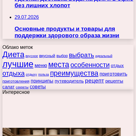
без лишних хлопот
29.07.2026
Основные продукты и товары для
поддержки здорового образа жизни
Облако меток
Диета
выбрать
вкусный
выбор
вкусное
идеальный
лучшие
места
особенности
меню
отдых
преимущества
отдыха
приготовить
отдыху
польза
рецепт
принципы
путеводитель
рецепты
приготовления
советы
салат
секреты
Интересное