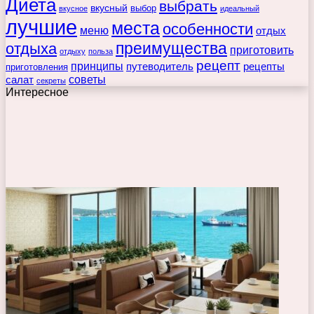
Диета
выбрать
вкусный
выбор
вкусное
идеальный
лучшие
места
особенности
меню
отдых
преимущества
отдыха
приготовить
отдыху
польза
рецепт
принципы
путеводитель
рецепты
приготовления
советы
салат
секреты
Интересное