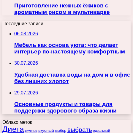
Приготовление нежных ёжиков с
ароматным рисом в мультиварке
Последние записи
06.08.2026
Мебель как основа уюта: что делает
интерьер по-настоящему комфортным
30.07.2026
Удобная доставка воды на дом и в офис
без лишних хлопот
29.07.2026
Основные продукты и товары для
поддержки здорового образа жизни
Облако меток
Диета
выбрать
вкусный
выбор
вкусное
идеальный