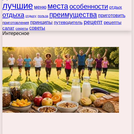
лучшие
места
особенности
меню
отдых
преимущества
отдыха
приготовить
отдыху
польза
рецепт
принципы
путеводитель
рецепты
приготовления
советы
салат
секреты
Интересное