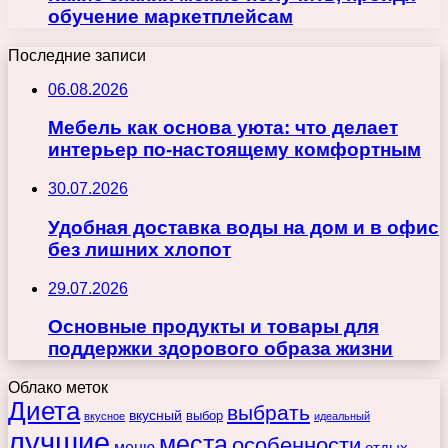
обучение маркетплейсам
Последние записи
06.08.2026
Мебель как основа уюта: что делает
интерьер по-настоящему комфортным
30.07.2026
Удобная доставка воды на дом и в офис
без лишних хлопот
29.07.2026
Основные продукты и товары для
поддержки здорового образа жизни
Облако меток
Диета
выбрать
вкусный
выбор
вкусное
идеальный
лучшие
места
особенности
меню