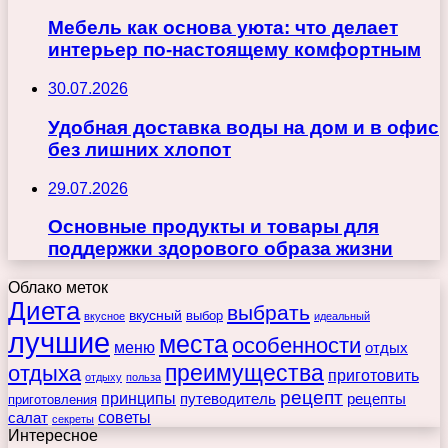
Мебель как основа уюта: что делает
интерьер по-настоящему комфортным
30.07.2026
Удобная доставка воды на дом и в офис
без лишних хлопот
29.07.2026
Основные продукты и товары для
поддержки здорового образа жизни
Облако меток
Диета
выбрать
вкусный
выбор
вкусное
идеальный
лучшие
места
особенности
меню
отдых
преимущества
отдыха
приготовить
отдыху
польза
рецепт
принципы
путеводитель
рецепты
приготовления
советы
салат
секреты
Интересное