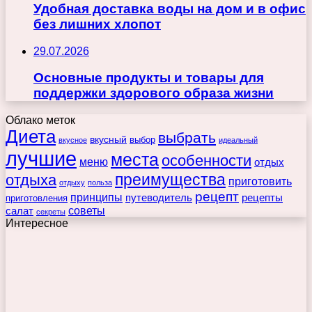
Удобная доставка воды на дом и в офис
без лишних хлопот
29.07.2026
Основные продукты и товары для
поддержки здорового образа жизни
Облако меток
Диета
выбрать
вкусный
выбор
вкусное
идеальный
лучшие
места
особенности
меню
отдых
преимущества
отдыха
приготовить
отдыху
польза
рецепт
принципы
путеводитель
рецепты
приготовления
советы
салат
секреты
Интересное