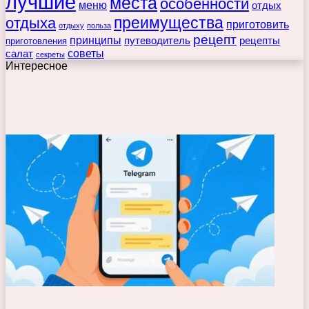
лучшие
места
особенности
меню
отдых
преимущества
отдыха
приготовить
отдыху
польза
рецепт
принципы
путеводитель
рецепты
приготовления
советы
салат
секреты
Интересное