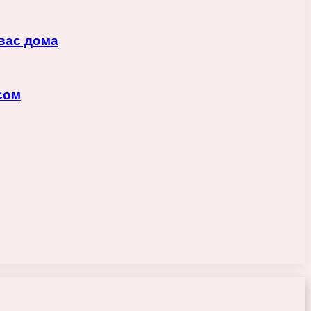
вас дома
сом