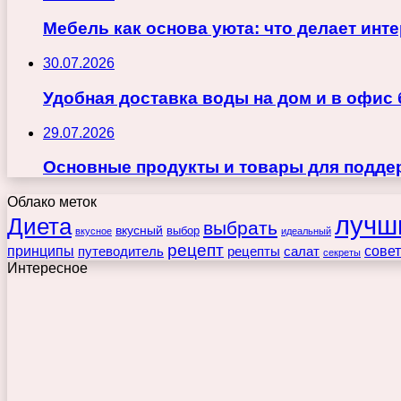
Мебель как основа уюта: что делает ин
30.07.2026
Удобная доставка воды на дом и в офис
29.07.2026
Основные продукты и товары для поддер
Облако меток
лучш
Диета
выбрать
вкусный
выбор
вкусное
идеальный
рецепт
принципы
путеводитель
рецепты
сове
салат
секреты
Интересное