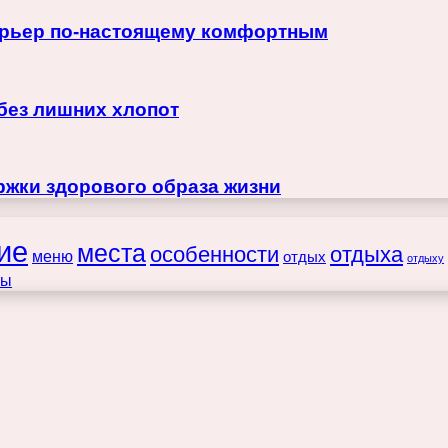
терьер по-настоящему комфортным
 без лишних хлопот
жки здорового образа жизни
ие
места
особенности
отдыха
меню
отдых
отдыху
ты