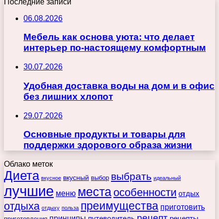
Последние записи
06.08.2026
Мебель как основа уюта: что делает
интерьер по-настоящему комфортным
30.07.2026
Удобная доставка воды на дом и в офис
без лишних хлопот
29.07.2026
Основные продукты и товары для
поддержки здорового образа жизни
Облако меток
Диета
выбрать
вкусный
выбор
вкусное
идеальный
лучшие
места
особенности
меню
отдых
преимущества
отдыха
приготовить
отдыху
польза
рецепт
принципы
путеводитель
рецепты
приготовления