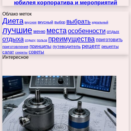
юбилея корпоратива и мероприятий
Облако меток
Диета
выбрать
вкусный
выбор
вкусное
идеальный
лучшие
места
особенности
меню
отдых
преимущества
отдыха
приготовить
отдыху
польза
рецепт
принципы
путеводитель
рецепты
приготовления
советы
салат
секреты
Интересное