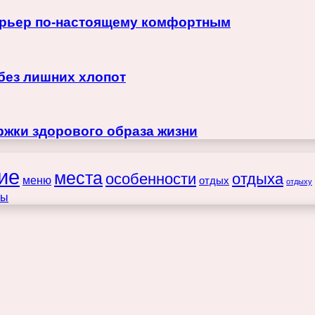
терьер по-настоящему комфортным
 без лишних хлопот
жки здорового образа жизни
ие
места
особенности
отдыха
меню
отдых
отдыху
ты