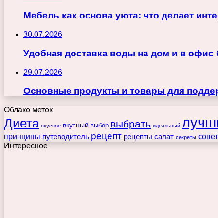
Мебель как основа уюта: что делает ин
30.07.2026
Удобная доставка воды на дом и в офис
29.07.2026
Основные продукты и товары для поддер
Облако меток
лучш
Диета
выбрать
вкусный
выбор
вкусное
идеальный
рецепт
принципы
путеводитель
рецепты
сове
салат
секреты
Интересное