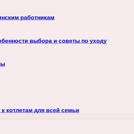
инским работникам
обенности выбора и советы по уходу
ны
 к котлетам для всей семьи