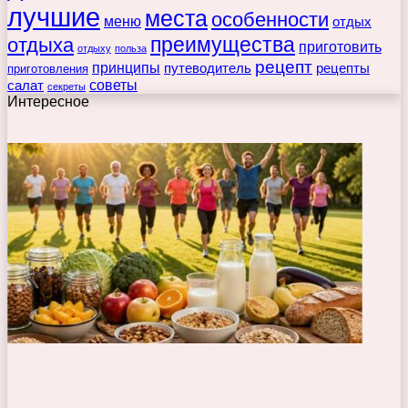
лучшие
места
особенности
меню
отдых
преимущества
отдыха
приготовить
отдыху
польза
рецепт
принципы
путеводитель
рецепты
приготовления
советы
салат
секреты
Интересное