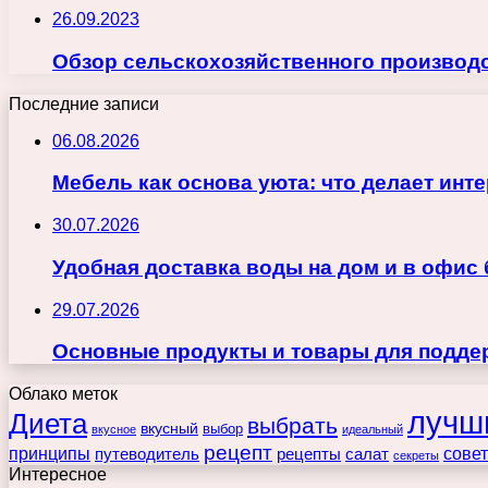
26.09.2023
Обзор сельскохозяйственного производ
Последние записи
06.08.2026
Мебель как основа уюта: что делает ин
30.07.2026
Удобная доставка воды на дом и в офис
29.07.2026
Основные продукты и товары для поддер
Облако меток
лучш
Диета
выбрать
вкусный
выбор
вкусное
идеальный
рецепт
принципы
путеводитель
рецепты
сове
салат
секреты
Интересное