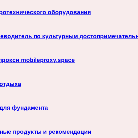
тротехнического оборудования
теводитель по культурным достопримечатель
рокси mobileproxy.space
 отдыха
 для фундамента
зные продукты и рекомендации