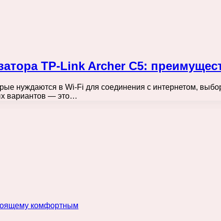
тора TP-Link Archer C5: преимущес
оторые нуждаются в Wi-Fi для соединения с интернетом, вы
ых вариантов — это…
астоящему комфортным