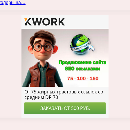
нкодеры на…