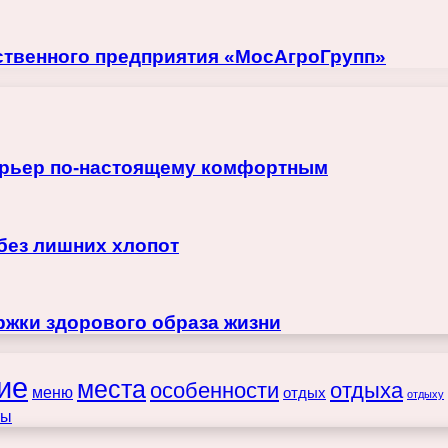
ственного предприятия «МосАгроГрупп»
терьер по-настоящему комфортным
 без лишних хлопот
жки здорового образа жизни
ие
места
особенности
отдыха
меню
отдых
отдыху
ты