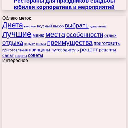
Рестораны для праздников свадьбы
юбилея корпоратива и мероприятий
Облако меток
Диета
выбрать
вкусный
выбор
вкусное
идеальный
лучшие
места
особенности
меню
отдых
преимущества
отдыха
приготовить
отдыху
польза
рецепт
принципы
путеводитель
рецепты
приготовления
советы
салат
секреты
Интересное