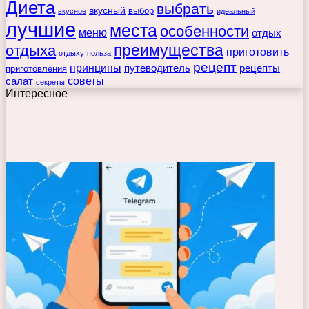
Диета
выбрать
вкусный
выбор
вкусное
идеальный
лучшие
места
особенности
меню
отдых
преимущества
отдыха
приготовить
отдыху
польза
рецепт
принципы
путеводитель
рецепты
приготовления
советы
салат
секреты
Интересное