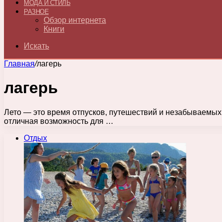
МОДА И СТИЛЬ
РАЗНОЕ
Обзор интернета
Книги
Искать
Главная
/
лагерь
лагерь
Лето — это время отпусков, путешествий и незабываемых
отличная возможность для …
Отдых