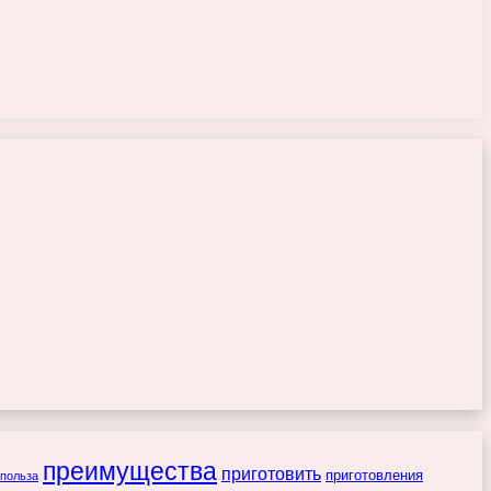
преимущества
приготовить
приготовления
польза