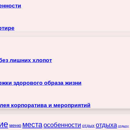
енности
ртире
 без лишних хлопот
жки здорового образа жизни
лея корпоратива и мероприятий
ие
места
особенности
отдыха
меню
отдых
отдыху