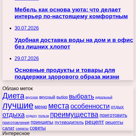
Мебель как основа уюта: что делает
интерьер по-настоящему комфортным
30.07.2026
Удобная доставка воды на дом и в офис
без лишних хлопот
29.07.2026
Основные продукты и товары для
поддержки здорового образа жизни
Облако меток
Диета
выбрать
вкусный
выбор
вкусное
идеальный
лучшие
места
особенности
меню
отдых
преимущества
отдыха
приготовить
отдыху
польза
рецепт
принципы
путеводитель
рецепты
приготовления
советы
салат
секреты
Интересное