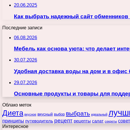
20.06.2025
Как выбрать надежный сайт обменников
Последние записи
06.08.2026
Мебель как основа уюта: что делает ин
30.07.2026
Удобная доставка воды на дом и в офис
29.07.2026
Основные продукты и товары для поддер
Облако меток
лучш
Диета
выбрать
вкусный
выбор
вкусное
идеальный
рецепт
принципы
путеводитель
рецепты
сове
салат
секреты
Интересное