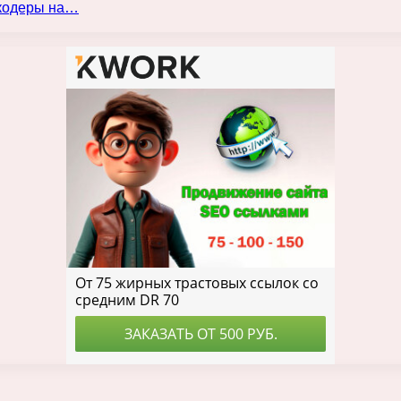
нкодеры на…