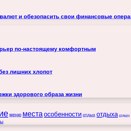
 валют и обезопасить свои финансовые опера
терьер по-настоящему комфортным
 без лишних хлопот
жки здорового образа жизни
ие
места
особенности
отдыха
меню
отдых
отдыху
ты