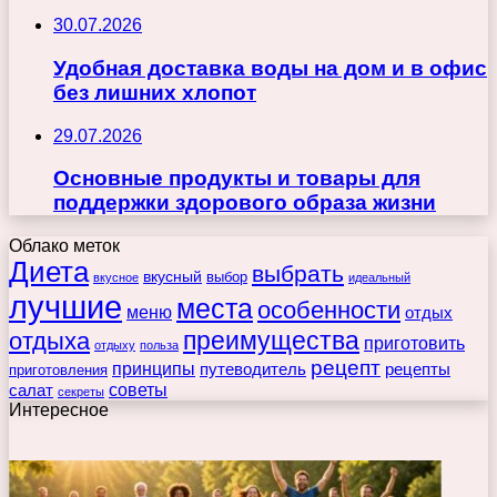
30.07.2026
Удобная доставка воды на дом и в офис
без лишних хлопот
29.07.2026
Основные продукты и товары для
поддержки здорового образа жизни
Облако меток
Диета
выбрать
вкусный
выбор
вкусное
идеальный
лучшие
места
особенности
меню
отдых
преимущества
отдыха
приготовить
отдыху
польза
рецепт
принципы
путеводитель
рецепты
приготовления
советы
салат
секреты
Интересное