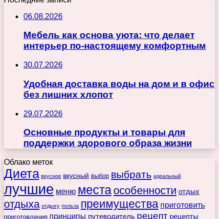
06.08.2026
Мебель как основа уюта: что делает
интерьер по-настоящему комфортным
30.07.2026
Удобная доставка воды на дом и в офис
без лишних хлопот
29.07.2026
Основные продукты и товары для
поддержки здорового образа жизни
Облако меток
Диета
выбрать
вкусный
выбор
вкусное
идеальный
лучшие
места
особенности
меню
отдых
преимущества
отдыха
приготовить
отдыху
польза
рецепт
принципы
путеводитель
рецепты
приготовления