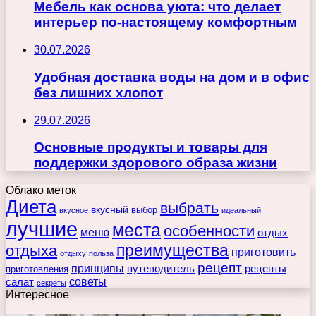
Мебель как основа уюта: что делает
интерьер по-настоящему комфортным
30.07.2026
Удобная доставка воды на дом и в офис
без лишних хлопот
29.07.2026
Основные продукты и товары для
поддержки здорового образа жизни
Облако меток
Диета
выбрать
вкусный
выбор
вкусное
идеальный
лучшие
места
особенности
меню
отдых
преимущества
отдыха
приготовить
отдыху
польза
рецепт
принципы
путеводитель
рецепты
приготовления
советы
салат
секреты
Интересное