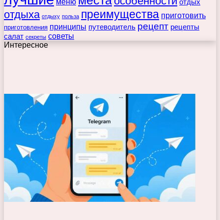
места
особенности
меню
отдых
преимущества
отдыха
приготовить
отдыху
польза
рецепт
принципы
путеводитель
рецепты
приготовления
советы
салат
секреты
Интересное